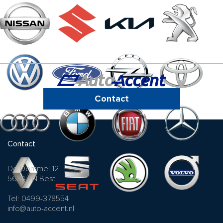
Contact
Contact
De Dommel 12
5684 PN Best
Tel: 0499-378554
info@auto-accent.nl