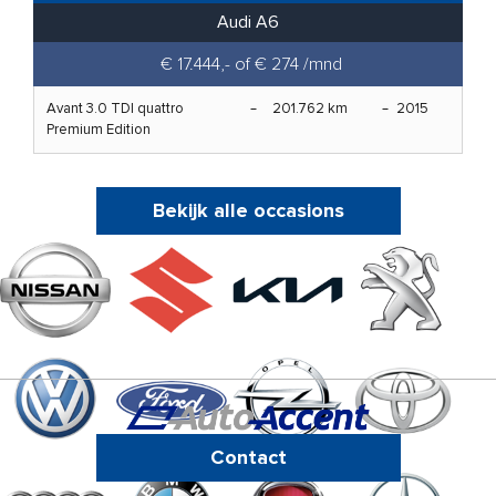
Audi A6
€ 17.444,- of € 274 /mnd
Avant 3.0 TDI quattro
201.762 km
2015
Premium Edition
Bekijk alle occasions
Contact