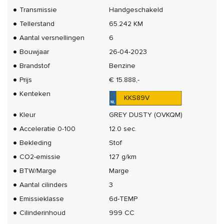
Transmissie
Handgeschakeld
Tellerstand
65.242 KM
Aantal versnellingen
6
Bouwjaar
26-04-2023
Brandstof
Benzine
Prijs
€ 15.888,-
Kenteken
KKS89V
Kleur
GREY DUSTY (OVKQM)
Acceleratie 0-100
12.0 sec.
Bekleding
Stof
CO2-emissie
127 g/km
BTW/Marge
Marge
Aantal cilinders
3
Emissieklasse
6d-TEMP
Cilinderinhoud
999 CC