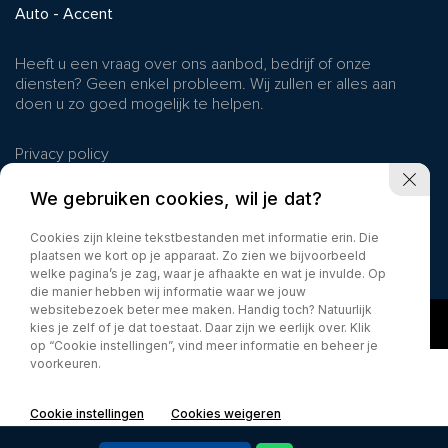
Auto - Accent
Heeft u een vraag over ons aanbod, bedrijf of onze
diensten? Geen enkel probleem. Wij zullen er alles aan
doen u zo goed mogelijk te helpen.
Privacy policy
We gebruiken cookies, wil je dat?
Cookies zijn kleine tekstbestanden met informatie erin. Die
plaatsen we kort op je apparaat. Zo zien we bijvoorbeeld
welke pagina’s je zag, waar je afhaakte en wat je invulde. Op
die manier hebben wij informatie waar we jouw
websitebezoek beter mee maken. Handig toch? Natuurlijk
kies je zelf of je dat toestaat. Daar zijn we eerlijk over. Klik
op “Cookie instellingen”, vind meer informatie en beheer je
voorkeuren.
Cookie instellingen
Cookies weigeren