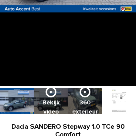
Bekijk
360
video
exterieur
Dacia SANDERO Stepway 1.0 TCe 90
Comfort