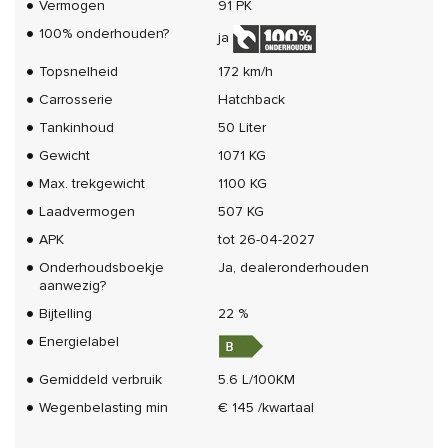
Vermogen
91 PK
100% onderhouden?
ja
Topsnelheid
172 km/h
Carrosserie
Hatchback
Tankinhoud
50 Liter
Gewicht
1071 KG
Max. trekgewicht
1100 KG
Laadvermogen
507 KG
APK
tot 26-04-2027
Onderhoudsboekje
Ja, dealeronderhouden
aanwezig?
Bijtelling
22 %
Energielabel
Gemiddeld verbruik
5.6 L/100KM
Wegenbelasting min
€ 145 /kwartaal