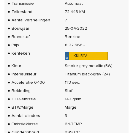
Transmissie
Automaat
Tellerstand
72.443 KM
Aantal versnellingen
7
Bouwjaar
25-04-2022
Brandstof
Benzine
Prijs
€ 22.666,-
Kenteken
KKL51V
Kleur
Smoke grey metallic (5W)
Interieurkleur
Titanium black-grey (24)
Acceleratie 0-100
11.3 sec.
Bekleding
Stof
CO2-emissie
142 g/km
BTW/Marge
Marge
Aantal cilinders
3
Emissieklasse
6d-TEMP
Cilinderinhoud
999 CC