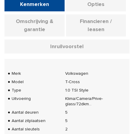
Kenmerken
Opties
Omschrijving &
Financieren /
garantie
leasen
Inruilvoorstel
Merk
Volkswagen
Model
T-Cross
Type
1.0 TSI Style
Uitvoering
Klima/Camera/Prive-
glass/72dkm...
Aantal deuren
5
Aantal zitplaatsen
5
Aantal sleutels
2