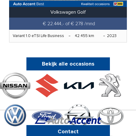
Volkswagen Golf
€ 22.444,- of € 278 /mnd
Variant 1.0 eTSI Life Business
42.455 km
2023
Bekijk alle occasions
Contact