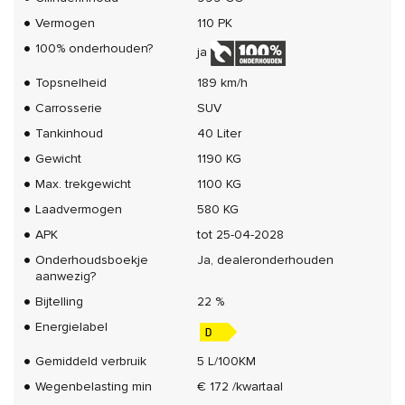
Vermogen
110 PK
100% onderhouden?
ja
Topsnelheid
189 km/h
Carrosserie
SUV
Tankinhoud
40 Liter
Gewicht
1190 KG
Max. trekgewicht
1100 KG
Laadvermogen
580 KG
APK
tot 25-04-2028
Onderhoudsboekje
Ja, dealeronderhouden
aanwezig?
Bijtelling
22 %
Energielabel
Gemiddeld verbruik
5 L/100KM
Wegenbelasting min
€ 172 /kwartaal