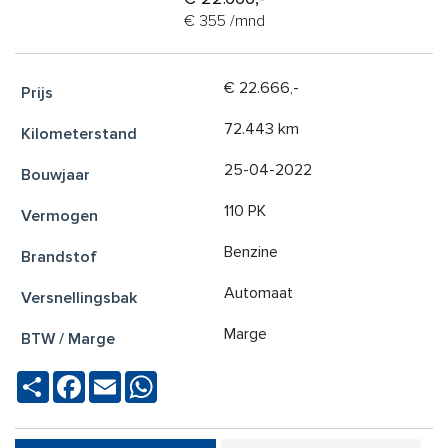
€ 355 /mnd
€ 22.666,-
72.443 km
25-04-2022
110 PK
Benzine
Automaat
Marge
Deel
Facebook
Email
WhatsApp