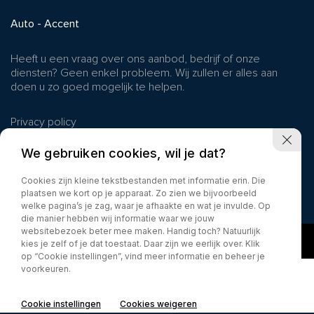
Auto - Accent
Heeft u een vraag over ons aanbod, bedrijf of onze
diensten? Geen enkel probleem. Wij zullen er alles aan
doen u zo goed mogelijk te helpen.
Privacy policy
We gebruiken cookies, wil je dat?
Cookies zijn kleine tekstbestanden met informatie erin. Die
plaatsen we kort op je apparaat. Zo zien we bijvoorbeeld
welke pagina’s je zag, waar je afhaakte en wat je invulde. Op
die manier hebben wij informatie waar we jouw
websitebezoek beter mee maken. Handig toch? Natuurlijk
kies je zelf of je dat toestaat. Daar zijn we eerlijk over. Klik
op “Cookie instellingen”, vind meer informatie en beheer je
voorkeuren.
Cookie instellingen
Cookies weigeren